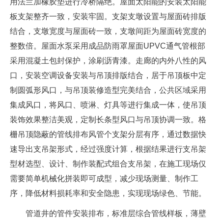
用法兰加橡胶垫进行冷桥隔绝。屋面太阳能的安装太阳能
板支架整齐一致，安装牢固。支架支墩设置与屋面砖排版
结合，支墩宽度与屋面砖一致，支墩间距为屋面砖宽度的
整数倍。屋面水泵采用成品防雨罩屋面UPVC通气管根部
采用混凝土包封保护，涂刷沥青漆。走廊的内外八性的风
口，安装空调设备安装与吊顶排版结合，居于吊顶板中定
制圆弧形风口，与吊顶装修造型完美结合，公共区域采用
集成风口，将风口、喷淋、灯具等进行集成一体，使吊顶
装饰效果整洁美观，定制长条型风口与吊顶协调一致。格
栅吊顶隐蔽的管线排布风管个支架分层有序，通过数据快
速导出支吊架形式，经过强度计算，根据结果进行支吊架
型材选型、设计、制作装配式组合支吊架，在施工现场仅
需要简单机械化拼装即可成型，减少现场测量、制作工
序，降低材料损耗率和安全隐患，实现现场绿色、节能。
管道井的管件安装排布，标准层综合管线样板，薄壁