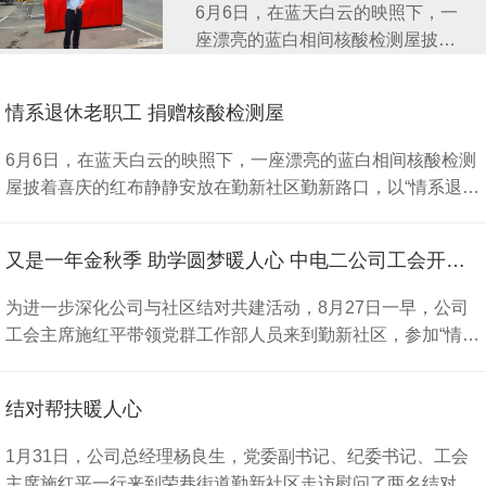
6月6日，在蓝天白云的映照下，一
座漂亮的蓝白相间核酸检测屋披着
喜庆的红布静静安放在勤新社区勤
新路口，以“情系退休老职工 捐赠
情系退休老职工 捐赠核酸检测屋
核酸检测屋”为主题的定向捐赠活动
在这里举行。荣巷街道党工委委
6月6日，在蓝天白云的映照下，一座漂亮的蓝白相间核酸检测
员、办事处副主任魏玉莲、勤新社
屋披着喜庆的红布静静安放在勤新社区勤新路口，以“情系退休
区党委书记、居委主任张乐天、中
老职工 捐赠核酸检测屋”为主题的定向捐赠活动在这里举行。
电二公司总经理杨良生、工会主席
荣巷街道党工委委员、办事处副主任魏玉莲、勤新社区党委书
施红平以及公司退休职工代表、附
又是一年金秋季 助学圆梦暖人心 中电二公司工会开展“金秋助学”活动
记、居委主任张乐天、中电二公司总经理杨良生、工会主席施
近居民代表共同见证了捐赠仪式。
红平以及公司退休职工代表、附近居民代表共同见证了捐赠仪
为进一步深化公司与社区结对共建活动，8月27日一早，公司
张书记代表社区对中电二公司捐赠
式。 张书记代表社区对中电二公司捐赠核酸检测小屋的善举表
工会主席施红平带领党群工作部人员来到勤新社区，参加“情系
核酸检测小屋的善举表示感谢，对
示感谢，对公司践行央企责任、倾心打造15分钟核酸检测圈做
困难家庭 共建美好未来”为主题的“金秋助学”结对帮扶活动。施
公司践行央企责任、倾心打造15分
出的努力和奉献给予高度评价;杨良生总经理在讲话中指出，公
红平主席亲切问候结对学子，并为他们送上开学物品和助学
钟核酸检测圈做出的努力和奉献给
司落户无锡近40年，离不开属地街道、社区的大力支持和帮
结对帮扶暖人心
金，鼓励他们好好学习，不负众望，努力实现自己的人生理
予高度评价;杨良生总经理在讲话中
助，使得退休职工集中居住的老大院面貌焕然一新;每个中电二
想，做一个对家庭、对社会有用的人。结对的两名学子汇报了
指出，公司落户无锡近40年，离不
1月31日，公司总经理杨良生，党委副书记、纪委书记、工会
人心中都有一个“118”情结，在公司即将迎来成立70周年之
一学期的学习情况，表示一定努力学习，以良好的学习成绩回
开属地街道、社区的大力支持和帮
主席施红平一行来到荣巷街道勤新社区走访慰问了两名结对帮
际，更是感念居住在“118大院”退休老职工们在过去岁月里的无