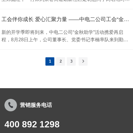
报企业和社会的关爱。 公司结对帮扶助学活动开展至今已有六
助，使得退休职工集中居住的老大
扶的贫困学生，为他们送上了助学金和春节慰问品。公司领导
私奉献和付出。这次特意通过社区定向捐赠公司自主研发建造
年。六年来，孩子们从当初的小不点长高长大，一名男生顺利
院面貌焕然一新;每个中电二人心中
向社区负责同志、学生家长们详细了解了结对帮扶学生们的身
的第二代最新款核酸检测屋，一方面希望大家感受公司最新的
考入省重点天一中学并即将升入高三，一名女生今年也小升初
工会伴你成长 爱心汇聚力量 ——中电二公司工会“金秋助学”活动携爱再启程
都有一个“118”情结，在公司即将迎
体、家庭和学习情况及困难，勉励他们正确面对眼前的困难，
工艺技术，另一方面希望能为退休老同志们就近核酸检测提供
将要成为一名中学生。孩子们不时通过书信汇报自己的学习情
来成立70周年之际，更是感念居住
努力学习，靠知识改变自己的命运，用优异的成绩来回报社
便利。随后，杨总、施主席和街道...
新的开学季即将到来，中电二公司“金秋助学”活动携爱再启
况，每逢寒暑假都主动将成绩单呈递给公司，工会也一直关注
在“118大院”退休老职工们在过去岁
会。受资助的两名学生十分感激公司长期以来的帮助，纷纷表
程，8月28日上午，公司董事长、党委书记李楠率队来到勤新
着他们的成长，及时了解他们的需求。该活动已成为工会资助
月里的无私奉献和付出。这次特意
示要通过刻苦努力的学习来改变命运摆脱贫困，长大后用自己
社区参加辖区重点企事业单位“帮扶结对金秋助学”活动，亲自
社区困难家庭子女完成学业梦的一项爱心工程，公司将在公益
通过社区定向捐赠公司自主研发建
的才智回馈社会。
将助学金和开学礼物送到公司多年来持续资助的二位学子手
之路上，秉持初衷，传承大爱，主动履行社会责任和使命。
造的第二代最新款核酸检测屋，一
1
2
3
中，为他们带去了公司的关爱，并勉励学子们认真学习、心怀
方面希望大家感受公司最新的工艺
梦想、积极阳光，与时代、与社会同进步共成长。在活动环节
技术，另一方面希望能为退休老同
中，学生们通过舞蹈、画画等才艺表演，来展现他们多才多艺
志们就近核酸检测提供便利。随
的兴趣爱好以及积极向上的精神风貌，赢得了现场一阵阵热烈
后，杨总、施主席和街道...
的掌声。 “金秋助学”活动是公司工会长期开展的一项“送温暖”
活动，也是深化工会助学帮扶工作品牌的重要举措。多年来，
营销服务电话
公司工会积极参与社区结对帮扶活动，助力困难家庭子女实现
求学梦，让他们感受到了社会大家庭的温暖，也彰显了公司作
为大型国企主动承担的社会责任和义务。
400 892 1298